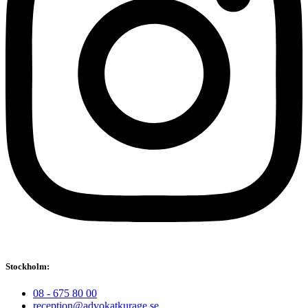
Stockholm:
08 - 675 80 00
reception@advokatkurage.se