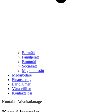
Barnrätt
Familjerätt
Brottmål
Socialrätt
Migrationsrätt
Medarbetare
Finansiering
Lär dig mer
Våra villkor
Kontakta oss
Kontakta Advokatkurage