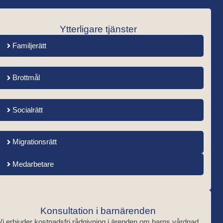
Ytterligare tjänster
Familjerätt
Brottmål
Socialrätt
Migrationsrätt
Medarbetare
Konsultation i barnärenden
Vi erbjuder kostnadsfri rådgivning i ärenden om barns vårdnad