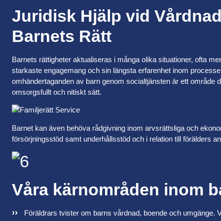
Juridisk Hjälp vid Vårdna
Barnets Rätt
Barnets rättigheter aktualiseras i många olika situationer, ofta men i
starkaste engagemang och sin längsta erfarenhet inom process
omhändertaganden av barn genom socialtjänsten är ett område där 
omsorgsfullt och nitiskt sätt.
Barnet kan även behöva rådgivning inom arvsrättsliga och ekonom
försörjningsstöd samt underhållsstöd och i relation till förälders an
Våra kärnområden inom ba
Föräldrars tvister om barns vårdnad, boende och umgänge. V