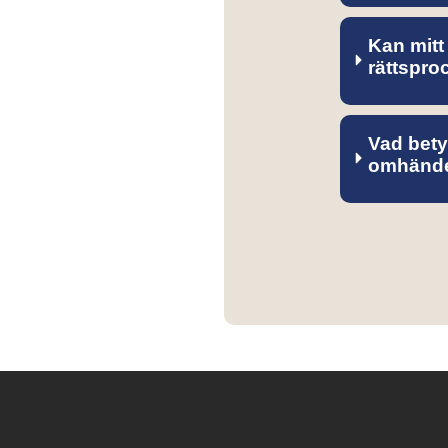
Kan mitt
rättspro
Vad bety
omhände