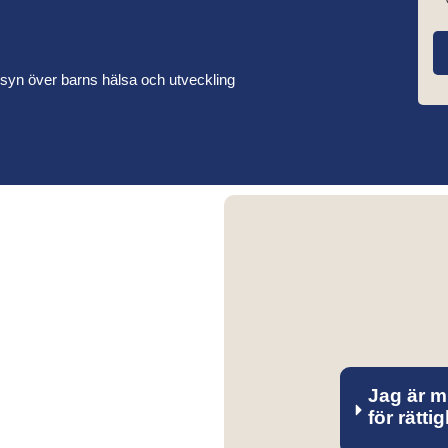
lsyn över barns hälsa och utveckling
Jag är mi
för rätti