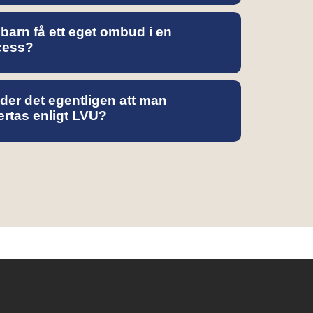
 barn få ett eget ombud i en
cess?
der det egentligen att man
rtas enligt LVU?