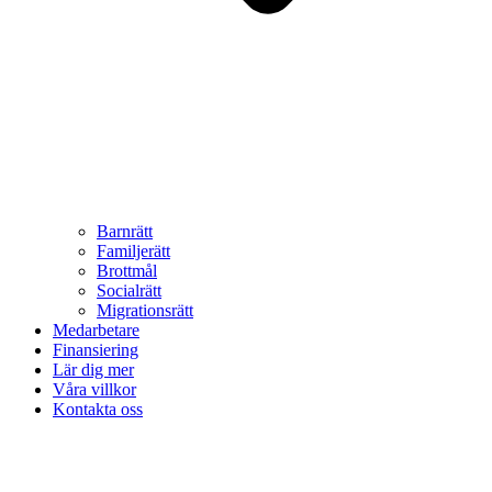
Barnrätt
Familjerätt
Brottmål
Socialrätt
Migrationsrätt
Medarbetare
Finansiering
Lär dig mer
Våra villkor
Kontakta oss