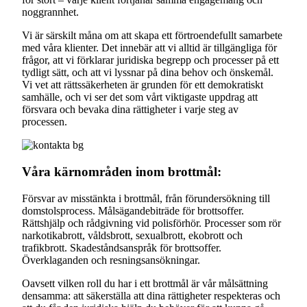
noggrannhet.
Vi är särskilt måna om att skapa ett förtroendefullt samarbete
med våra klienter. Det innebär att vi alltid är tillgängliga för
frågor, att vi förklarar juridiska begrepp och processer på ett
tydligt sätt, och att vi lyssnar på dina behov och önskemål.
Vi vet att rättssäkerheten är grunden för ett demokratiskt
samhälle, och vi ser det som vårt viktigaste uppdrag att
försvara och bevaka dina rättigheter i varje steg av
processen.
Våra kärnområden inom brottmål:
Försvar av misstänkta i brottmål, från förundersökning till
domstolsprocess. Målsägandebiträde för brottsoffer.
Rättshjälp och rådgivning vid polisförhör. Processer som rör
narkotikabrott, våldsbrott, sexualbrott, ekobrott och
trafikbrott. Skadeståndsanspråk för brottsoffer.
Överklaganden och resningsansökningar.
Oavsett vilken roll du har i ett brottmål är vår målsättning
densamma: att säkerställa att dina rättigheter respekteras och