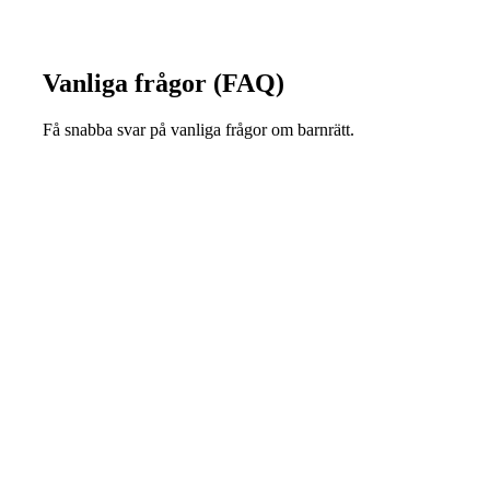
Vanliga frågor (FAQ)
Få snabba svar på vanliga frågor om barnrätt.
Vad gör en offentlig försvarare och ett
målsägandebiträde?
Kostar det något för mig?
Vad är en särskild företrädare för
barn?