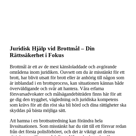
Juridisk Hjälp vid Brottmål – Din
Rättssäkerhet i Fokus
Brottmål är ett av de mest känsloladdade och avgörande
områdena inom juridiken. Oavsett om du är misstänkt för ett
brott, har blivit utsatt för brott eller är anhörig till någon som
är inblandad i en brottsprocess, kan situationen kännas både
överväldigande och svår att hantera. Våra erfarna
försvarsadvokater och målsägandebiträden finns här för att
ge dig den trygghet, vägledning och juridiska kompetens
som krävs för att din röst ska bli hörd och dina rättigheter ska
skyddas på bästa möjliga sätt.
Att hamna i en brottsutredning kan förändra hela
livssituationen. Som misstänkt har du rätt till ett försvar redan
från det första polisförhöret, och det är viktigt att denna