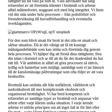
rättighet tas till vara på fullt ut. Våra advokater har lång
erfarenhet av att företräda klienter i brottmål och arbetar
alltid målmedvetet, noggrant och med hög integritet. Vi finns
vid din sida under hela processen – från polisförhör och
förundersökning till huvudförhandling och eventuella
överklaganden.
För den som blivit utsatt för brott är det ofta en utsatt och
sårbar situation. Då är det viktigt att få ett kunnigt
målsägandebiträde som kan stötta och företräda dig genom
hela processen. Vi hjälper dig att förstå dina rättigheter, föra
din talan i domstol och se till att du får det skadestånd du har
rätt till. Vår ambition är alltid att göra processen så rättvis,
tydlig och hanterbar som möjligt, samtidigt som vi tar hänsyn
till de känslomässiga påfrestningar som ofta följer av att vara
brottsoffer.
Brottmål kan omfatta allt från trafikbrott, våldsbrott och
narkotikabrott till mer komplicerade ekobrott och
organiserad brottslighet. Vi har bred kompetens och
erfarenhet av samtliga typer av brottmål och anpassar vårt
arbete efter varje klients unika situation. I varje ärende
arbetar vi utifrån principen om att inget fall är för litet eller
för stort – varje klient förtjänar samma engagemang och