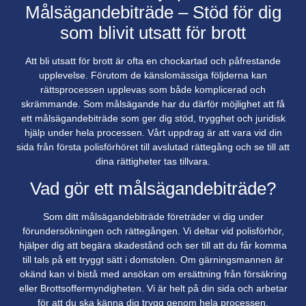
Målsägandebiträde – Stöd för dig
som blivit utsatt för brott
Att bli utsatt för brott är ofta en chockartad och påfrestande
upplevelse. Förutom de känslomässiga följderna kan
rättsprocessen upplevas som både komplicerad och
skrämmande. Som målsägande har du därför möjlighet att få
ett målsägandebiträde som ger dig stöd, trygghet och juridisk
hjälp under hela processen. Vårt uppdrag är att vara vid din
sida från första polisförhöret till avslutad rättegång och se till att
dina rättigheter tas tillvara.
Vad gör ett målsägandebiträde?
Som ditt målsägandebiträde företräder vi dig under
förundersökningen och rättegången. Vi deltar vid polisförhör,
hjälper dig att begära skadestånd och ser till att du får komma
till tals på ett tryggt sätt i domstolen. Om gärningsmannen är
okänd kan vi bistå med ansökan om ersättning från försäkring
eller Brottsoffermyndigheten. Vi är helt på din sida och arbetar
för att du ska känna dig trygg genom hela processen.