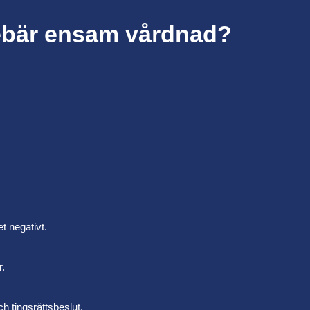
ebär ensam vårdnad?
t negativt.
r.
h tingsrättsbeslut.