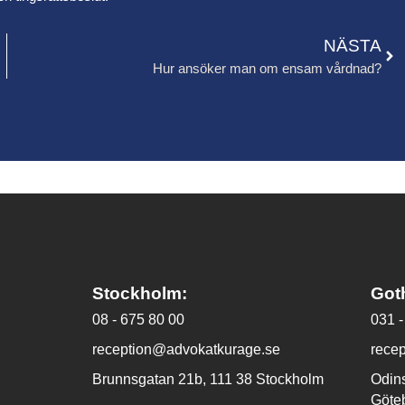
NÄSTA
Hur ansöker man om ensam vårdnad?
Stockholm:
Got
08 - 675 80 00
031 -
reception@advokatkurage.se
rece
Brunnsgatan 21b, 111 38 Stockholm
Odin
Göte