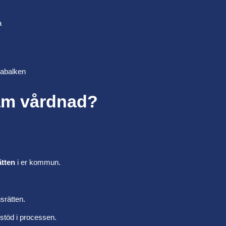
a
rabalken
am vårdnad?
ätten
i er kommun.
ngsrätten.
töd i processen.