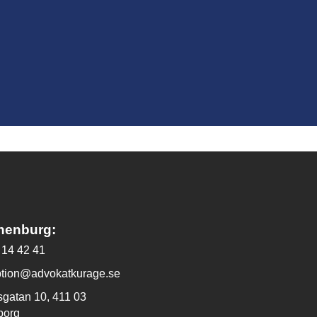
henburg:
 14 42 41
ption@advokatkurage.se
sgatan 10, 411 03
borg