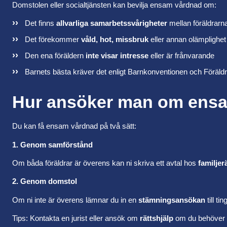
Domstolen eller socialtjänsten kan bevilja ensam vårdnad om:
Det finns
allvarliga samarbetssvårigheter
mellan föräldrarn
Det förekommer
våld, hot, missbruk
eller annan olämplighet
Den ena föräldern
inte visar intresse
eller är frånvarande
Barnets bästa kräver det enligt Barnkonventionen och Föräld
Hur ansöker man om ens
Du kan få ensam vårdnad på två sätt:
1. Genom samförstånd
Om båda föräldrar är överens kan ni skriva ett avtal hos
familjer
2. Genom domstol
Om ni inte är överens lämnar du in en
stämningsansökan
till ti
Tips: Kontakta en jurist eller ansök om
rättshjälp
om du behöver s